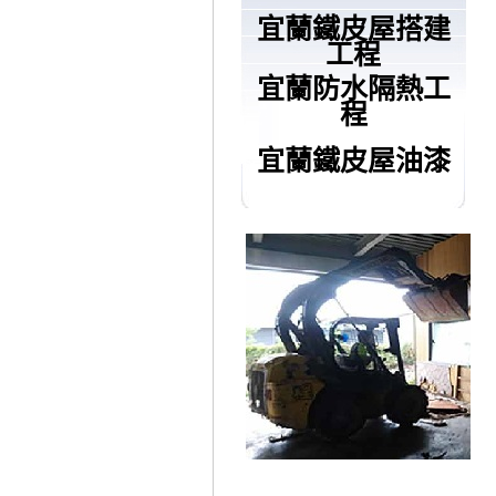
宜蘭鐵皮屋搭建
工程
宜蘭防水隔熱工
程
宜蘭鐵皮屋油漆